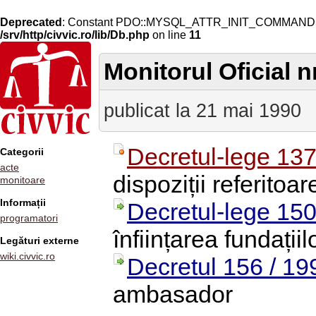
Deprecated
: Constant PDO::MYSQL_ATTR_INIT_COMMAND is 
/srv/http/civvic.ro/lib/Db.php
on line
11
Monitorul Oficial nr
publicat la 21 mai 1990
Decretul-lege 137
Categorii
acte
dispoziții referitoa
monitoare
Informații
Decretul-lege 150
programatori
înființarea fundațiil
Legături externe
wiki.civvic.ro
Decretul 156 / 19
ambasador