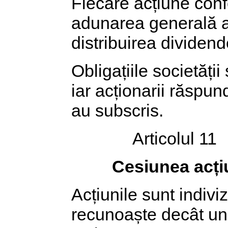
Fiecare acțiune confe
adunarea generală a a
distribuirea dividendel
Obligațiile societăți
iar acționarii răspun
au subscris.
Articolul 11
Cesiunea acți
Acțiunile sunt indiviz
recunoaște decât un 