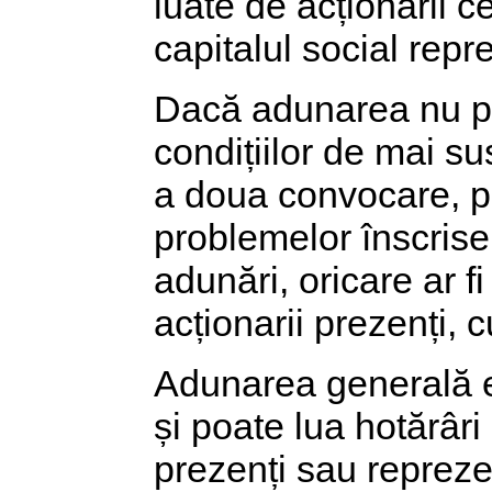
luate de acționarii c
capitalul social repr
Dacă adunarea nu poa
condițiilor de mai s
a doua convocare, p
problemelor înscrise 
adunări, oricare ar f
acționarii prezenți, c
Adunarea generală ex
și poate lua hotărâr
prezenți sau reprezen