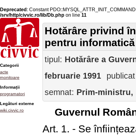
Deprecated
: Constant PDO::MYSQL_ATTR_INIT_COMMAND is 
/srv/http/civvic.ro/lib/Db.php
on line
11
Hotărâre privind în
pentru informatică 
tipul:
Hotărâre a Guvern
Categorii
acte
februarie 1991
publicat
monitoare
Informații
semnat:
Prim-ministru,
programatori
Legături externe
Guvernul Român
wiki.civvic.ro
Art. 1. - Se înființe