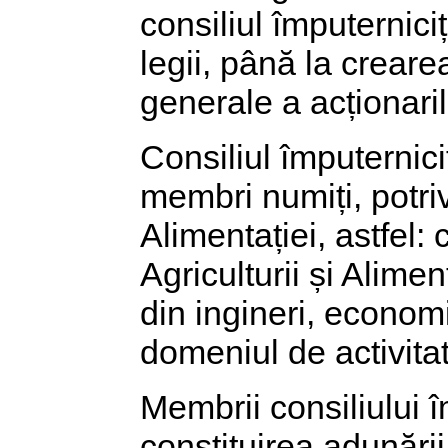
consiliul împuterniciți
legii, până la crearea
generale a acționaril
Consiliul împuterniciț
membri numiți, potrivi
Alimentației, astfel:
Agriculturii și Alimen
din ingineri, economișt
domeniul de activitate
Membrii consiliului î
constituirea adunării