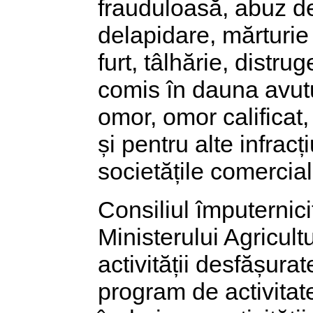
frauduloasă, abuz de
delapidare, mărturie
furt, tâlhărie, distr
comis în dauna avutu
omor, omor calificat
și pentru alte infracț
societățile comercial
Consiliul împuternici
Ministerului Agricult
activității desfășura
program de activitate