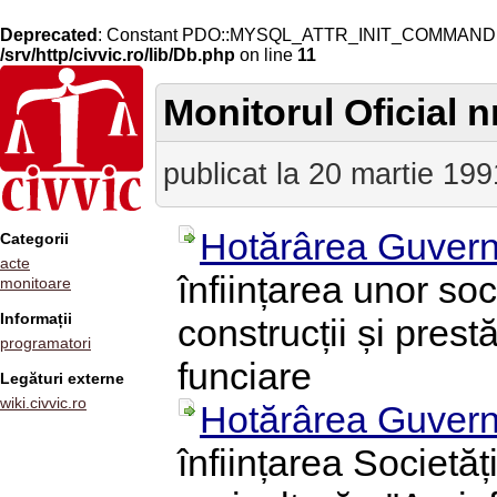
Deprecated
: Constant PDO::MYSQL_ATTR_INIT_COMMAND is 
/srv/http/civvic.ro/lib/Db.php
on line
11
Monitorul Oficial nr
publicat la 20 martie 199
Hotărârea Guvern
Categorii
acte
înființarea unor so
monitoare
Informații
construcții și prest
programatori
funciare
Legături externe
wiki.civvic.ro
Hotărârea Guvern
înființarea Societăț