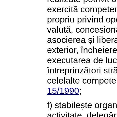
exercită competen
propriu privind ope
valută, concesiona
asocierea și libe
exterior, încheier
executarea de lucr
întreprinzători str
celelalte competen
15/1990
;
f) stabilește orga
activitate, deleg