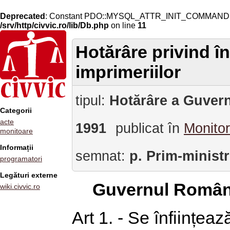
Deprecated
: Constant PDO::MYSQL_ATTR_INIT_COMMAND is 
/srv/http/civvic.ro/lib/Db.php
on line
11
Hotărâre privind î
imprimeriilor
tipul:
Hotărâre a Guvern
Categorii
acte
1991
publicat în
Monitor
monitoare
Informații
semnat:
p. Prim-minist
programatori
Legături externe
Guvernul Român
wiki.civvic.ro
Art 1. - Se înființea