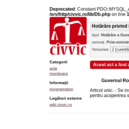
Deprecated
: Constant PDO::MYSQL_
/srv/http/civvic.ro/lib/Db.php
on line
Hotărâre privind 
tipul:
Hotărâre a Guv
semnat:
Prim-minist
Versiunea:
Categorii
Acest act a fost
acte
monitoare
Guvernul Ro
Informații
programatori
Articol unic. - Se i
pentru acoperirea s
Legături externe
wiki.civvic.ro