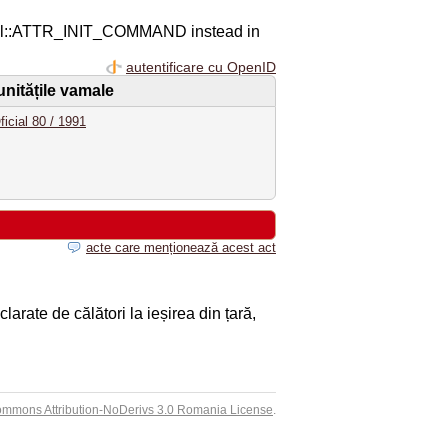
ql::ATTR_INIT_COMMAND instead in
autentificare cu OpenID
unitățile vamale
ficial 80 / 1991
acte care menționează acest act
larate de călători la ieșirea din țară,
ommons Attribution-NoDerivs 3.0 Romania License
.