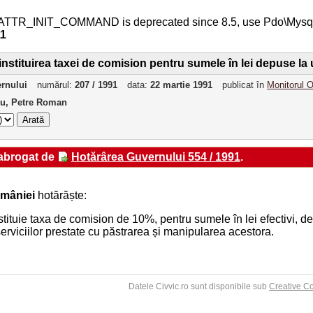
ATTR_INIT_COMMAND is deprecated since 8.5, use Pdo\Mys
11
instituirea taxei de comision pentru sumele în lei depuse la 
ernului
numărul:
207 / 1991
data:
22 martie 1991
publicat în
Monitorul O
ru, Petre Roman
 abrogat de
Hotărârea Guvernului 554 / 1991
.
mâniei
hotărăște:
nstituie taxa de comision de 10%, pentru sumele în lei efectivi, dec
erviciilor prestate cu păstrarea și manipularea acestora.
Datele Civvic.ro sunt disponibile sub
Creative C