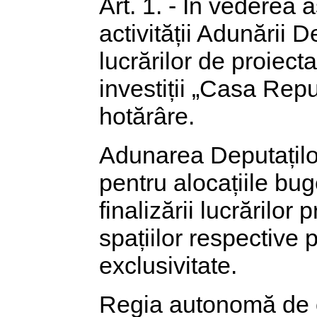
Art. 1. - În vederea 
activității Adunării 
lucrărilor de proiect
investiții „Casa Repub
hotărâre.
Adunarea Deputaților
pentru alocațiile bu
finalizării lucrărilor 
spațiilor respective 
exclusivitate.
Regia autonomă de co