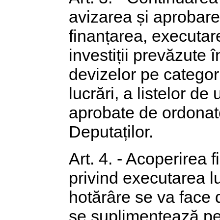
avizarea și aprobare
finanțarea, executar
investiții prevăzute
devizelor pe categori
lucrări, a listelor de 
aprobate de ordonato
Deputaților.
Art. 4. - Acoperirea f
privind executarea l
hotărâre se va face 
se suplimentează pe