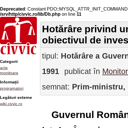
Deprecated
: Constant PDO::MYSQL_ATTR_INIT_COMMAND is 
/srv/http/civvic.ro/lib/Db.php
on line
11
Hotărâre privind un
obiectivul de inves
tipul:
Hotărâre a Guvern
Categorii
acte
1991
publicat în
Monitor
monitoare
Informații
semnat:
Prim-ministru,
programatori
Legături externe
wiki.civvic.ro
Guvernul Român