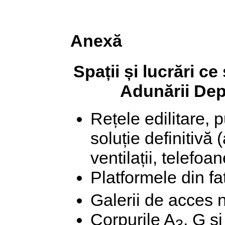
Anexă
Spații și lucrări c
Adunării Dep
Rețele edilitare, 
soluție definitivă 
ventilații, telefoan
Platformele din fa
Galerii de acces n
Corpurile A
, G și
3