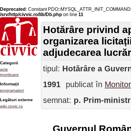
Deprecated
: Constant PDO::MYSQL_ATTR_INIT_COMMAND is 
/srv/http/civvic.ro/lib/Db.php
on line
11
Hotărâre privind 
organizarea licitați
adjudecarea lucrăr
Categorii
tipul:
Hotărâre a Guvern
acte
monitoare
1991
publicat în
Monitor
Informații
programatori
semnat:
p. Prim-minist
Legături externe
wiki.civvic.ro
Guvernul Român