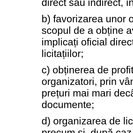
direct sau indirect, în
b) favorizarea unor o
scopul de a obține a
implicați oficial dire
licitațiilor;
c) obținerea de profit
organizatori, prin vâ
prețuri mai mari decâ
documente;
d) organizarea de lici
precum și, după caz,