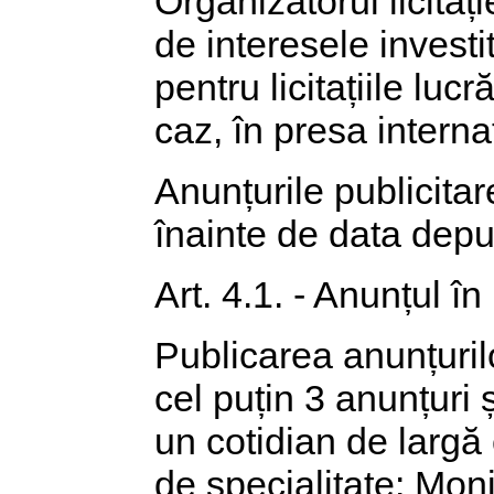
Organizatorul licitați
de interesele investi
pentru licitațiile luc
caz, în presa interna
Anunțurile publicita
înainte de data depun
Art. 4.1. - Anunțul în
Publicarea anunțurilor
cel puțin 3 anunțuri ș
un cotidian de largă c
de specialitate: Monit