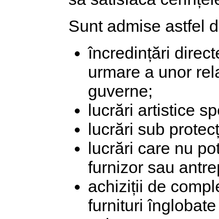
Sunt admise astfel d
încredințări direct
urmare a unor relaț
guverne;
lucrări artistice s
lucrări sub protecț
lucrări care nu po
furnizor sau antre
achiziții de compl
furnituri înglobat