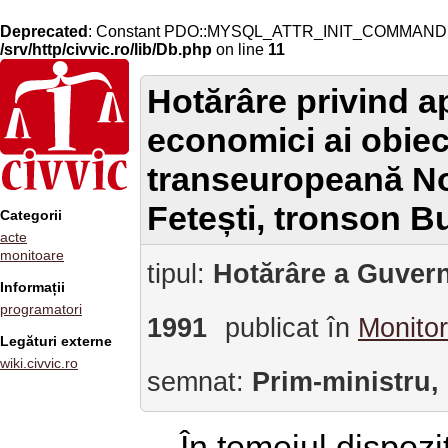
Deprecated
: Constant PDO::MYSQL_ATTR_INIT_COMMAND is 
/srv/http/civvic.ro/lib/Db.php
on line
11
Hotărâre privind a
economici ai obiect
transeuropeană No
Fetești, tronson B
Categorii
acte
monitoare
tipul:
Hotărâre a Guvern
Informații
programatori
1991
publicat în
Monitor
Legături externe
wiki.civvic.ro
semnat:
Prim-ministru,
În temeiul dispoziț