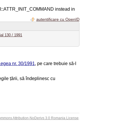
ql::ATTR_INIT_COMMAND instead in
autentificare cu OpenID
ial 130 / 1991
Legea nr. 30/1991
, pe care trebuie să-l
 legile țării, să îndeplinesc cu
ommons Attribution-NoDerivs 3.0 Romania License
.