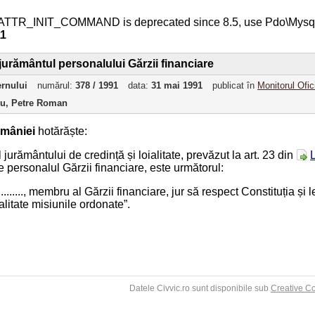
ATTR_INIT_COMMAND is deprecated since 8.5, use Pdo\Mys
11
jurământul personalului Gărzii financiare
ernului
numărul:
378 / 1991
data:
31 mai 1991
publicat în
Monitorul Ofic
ru, Petre Roman
mâniei
hotărăște:
ul jurământului de credință și loialitate, prevăzut la art. 23 din
 personalul Gărzii financiare, este următorul:
.............., membru al Gărzii financiare, jur să respect Constituția și
ialitate misiunile ordonate”.
Datele Civvic.ro sunt disponibile sub
Creative C