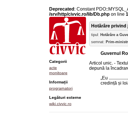
Deprecated
: Constant PDO::MYSQL_
/srv/http/civvic.ro/lib/Db.php
on line
Hotărâre privind 
tipul:
Hotărâre a Guv
semnat:
Prim-minist
Guvernul Ro
Categorii
Articol unic. - Text
acte
depună la încadrare
monitoare
„Eu ...........
Informații
credință și lo
programatori
Legături externe
wiki.civvic.ro