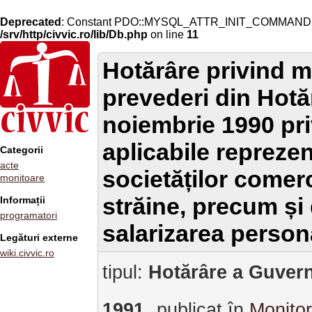
Deprecated
: Constant PDO::MYSQL_ATTR_INIT_COMMAND is 
/srv/http/civvic.ro/lib/Db.php
on line
11
Hotărâre privind m
prevederi din Hotă
noiembrie 1990 pri
aplicabile repreze
Categorii
acte
societăților comer
monitoare
străine, precum și 
Informații
programatori
salarizarea person
Legături externe
wiki.civvic.ro
tipul:
Hotărâre a Guvern
1991
publicat în
Monitor