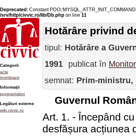
Deprecated
: Constant PDO::MYSQL_ATTR_INIT_COMMAND is 
/srv/http/civvic.ro/lib/Db.php
on line
11
Hotărâre privind d
tipul:
Hotărâre a Guvern
1991
publicat în
Monitor
Categorii
acte
monitoare
semnat:
Prim-ministru,
Informații
programatori
Guvernul Român
Legături externe
wiki.civvic.ro
Art. 1. - Începând c
desfășura acțiunea d