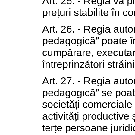
Art. 25. - Regia va pr
prețuri stabilite în 
Art. 26. - Regia aut
pedagogică” poate î
cumpărare, executare 
întreprinzători străini
Art. 27. - Regia aut
pedagogică” se poate a
societăți comerciale
activități productive
terțe persoane juridi