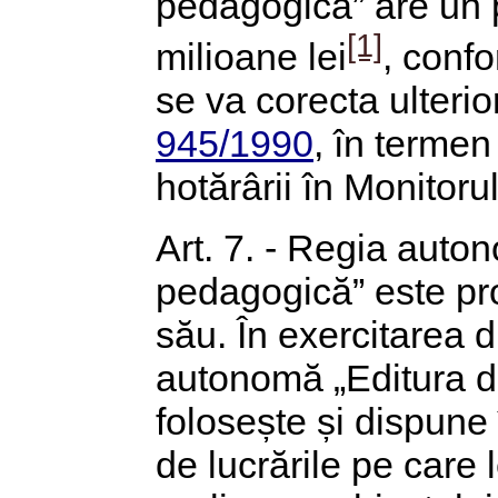
pedagogică” are un p
[1]
milioane lei
, conf
se va corecta ulteri
945/1990
, în termen
hotărârii în Monitorul
Art. 7. - Regia auton
pedagogică” este pro
său. În exercitarea d
autonomă „Editura d
folosește și dispune 
de lucrările pe care 