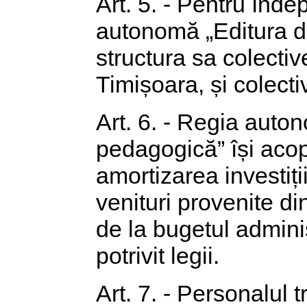
Art. 5. - Pentru înde
autonomă „Editura di
structura sa colective
Timișoara, și colect
Art. 6. - Regia auton
pedagogică” își acope
amortizarea investiți
venituri provenite din
de la bugetul adminis
potrivit legii.
Art. 7. - Personalul