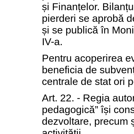
și Finanțelor. Bilanțu
pierderi se aprobă d
și se publică în Moni
IV-a.
Pentru acoperirea ev
beneficia de subvenți
centrale de stat ori 
Art. 22. - Regia aut
pedagogică” își cons
dezvoltare, precum ș
activității.