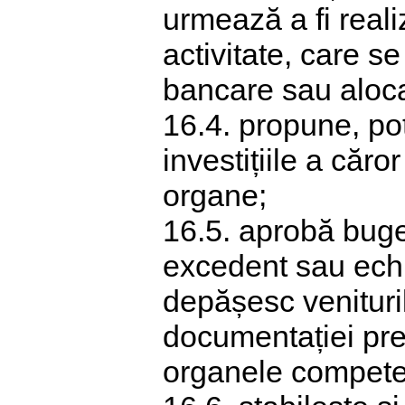
urmează a fi reali
activitate, care se
bancare sau alocaț
16.4. propune, pot
investițiile a căr
organe;
16.5. aprobă buget
excedent sau echili
depășesc venitur
documentației prev
organele compete