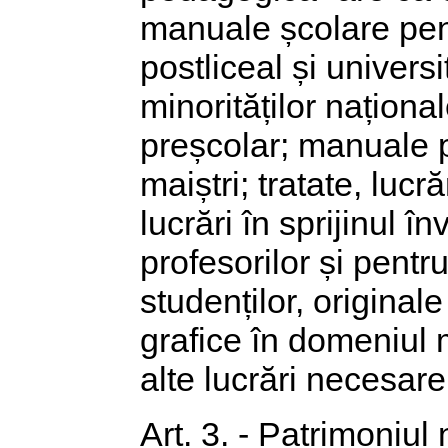
manuale școlare pen
postliceal și univers
minorităților naționa
preșcolar; manuale p
maiștri; tratate, luc
lucrări în sprijinul 
profesorilor și pentru
studenților, originale
grafice în domeniul 
alte lucrări necesar
Art. 3. - Patrimoniul