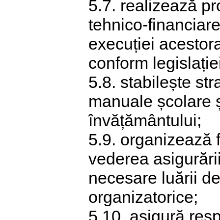
5.7. realizează pr
tehnico-financiar
execuției acestora,
conform legislație
5.8. stabilește str
manuale școlare ș
învățământului;
5.9. organizează fo
vederea asigurării
necesare luării de
organizatorice;
5.10. asigură resp