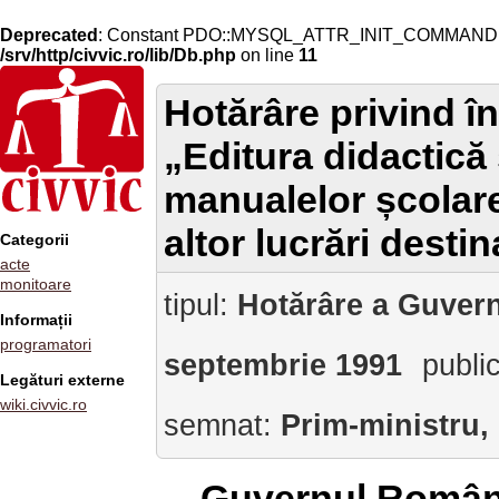
Deprecated
: Constant PDO::MYSQL_ATTR_INIT_COMMAND is 
/srv/http/civvic.ro/lib/Db.php
on line
11
Hotărâre privind î
„Editura didactică
manualelor școlare
altor lucrări desti
Categorii
acte
monitoare
tipul:
Hotărâre a Guvern
Informații
programatori
septembrie 1991
publi
Legături externe
wiki.civvic.ro
semnat:
Prim-ministru,
Guvernul Român