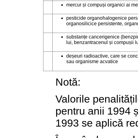
mercur și compuși organici ai me
pesticide organohalogenice persi
organosilicice persistente, organ
substanțe cancerigenice (benzpi
lui, benzantracenul și compușii lu
deșeuri radioactive, care se con
sau organisme acvatice
Notă:
Valorile penalități
pentru anii 1994 ș
1993 se aplică red