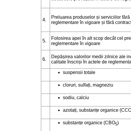
Preluarea produselor și serviciilor fără
4.
reglementare în vigoare și fără contrac
Folosirea apei în alt scop decât cel pr
5.
reglementare în vigoare
Depășirea valorilor medii zilnice ale in
6.
calitate înscriși în actele de reglement
suspensii totale
cloruri, sulfați, magneziu
sodiu, calciu
azotați, substanțe organice (CC
substanțe organice (CBO
)
5