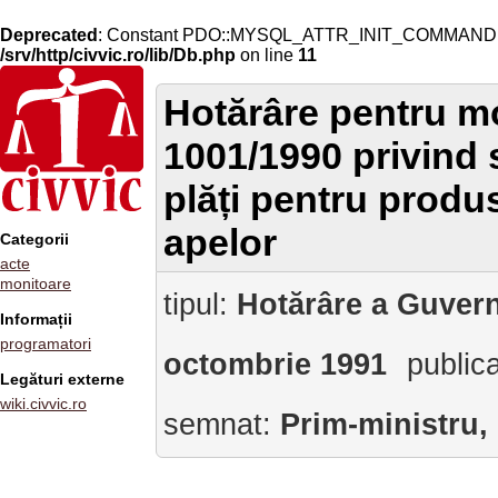
Deprecated
: Constant PDO::MYSQL_ATTR_INIT_COMMAND is 
/srv/http/civvic.ro/lib/Db.php
on line
11
Hotărâre pentru mo
1001/1990 privind s
plăți pentru produs
apelor
Categorii
acte
monitoare
tipul:
Hotărâre a Guvern
Informații
programatori
octombrie 1991
public
Legături externe
wiki.civvic.ro
semnat:
Prim-ministru,