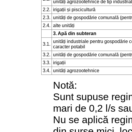
unități agrozootehnice de tip industria
2.2.
irigații și piscicultură
2.3.
unități de gospodărie comunală (pentr
2.4.
alte unități
3. Apă din subteran
unități industriale pentru gospodărie c
3.1.
caracter potabil
3.2.
unități de gospodărie comunală (pentr
3.3.
irigații
3.4.
unități agrozootehnice
Notă:
Sunt supuse regim
mari de 0,2 l/s s
Nu se aplică regi
din surse mici, lo