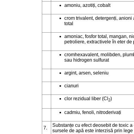
amoniu, azotiți, cobalt
crom trivalent, detergenți, anioni ac
total
amoniac, fosfor total, mangan, n
petroliere, extractivele în eter de 
cromhexavalent, molibden, plumb,
sau hidrogen sulfurat
argint, arsen, seleniu
cianuri
clor rezidual liber (Cl
)
2
cadmiu, fenoli, nitroderivați
Substanțe cu efect deosebit de toxic a
7.
sursele de apă este interzisă prin lege