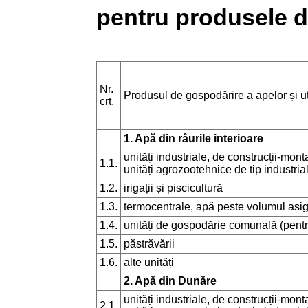
pentru produsele d
Nr.
Produsul de gospodărire a apelor și uti
crt.
1. Apă din râurile interioare
unități industriale, de construcții-mon
1.1.
unități agrozootehnice de tip industria
1.2.
irigații și piscicultură
1.3.
termocentrale, apă peste volumul asig
1.4.
unități de gospodărie comunală (pentr
1.5.
păstrăvării
1.6.
alte unități
2. Apă din Dunăre
unități industriale, de construcții-mon
2.1.