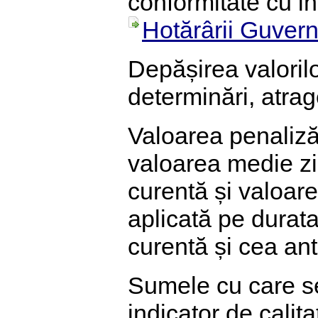
conformitate cu in
Hotărârii Guvern
Depășirea valorilo
determinări, atra
Valoarea penalizăr
valoarea medie zi
curentă și valoare
aplicată pe durat
curentă și cea ant
Sumele cu care se
indicator de calit