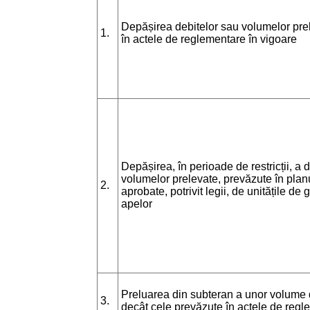
Depășirea debitelor sau volumelor pre
1.
în actele de reglementare în vigoare
Depășirea, în perioade de restricții, a 
volumelor prelevate, prevăzute în planur
2.
aprobate, potrivit legii, de unitățile de
apelor
Preluarea din subteran a unor volume
3.
decât cele prevăzute în actele de regl