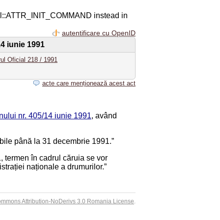
ql::ATTR_INIT_COMMAND instead in
autentificare cu OpenID
14 iunie 1991
ul Oficial 218 / 1991
acte care menționează acest act
ului nr. 405/14 iunie 1991
, având
labile până la 31 decembrie 1991.”
, termen în cadrul căruia se vor
trației naționale a drumurilor.”
ommons Attribution-NoDerivs 3.0 Romania License
.