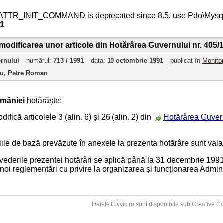
ATTR_INIT_COMMAND is deprecated since 8.5, use Pdo\Mys
11
modificarea unor articole din Hotărârea Guvernului nr. 405/
ernului
numărul:
713 / 1991
data:
10 octombrie 1991
publicat în
Monitor
ru, Petre Roman
mâniei
hotărăște:
difică articolele 3 (alin. 6) și 26 (alin. 2) din
Hotărârea Guvern
lariile de bază prevăzute în anexele la prezenta hotărâre sunt va
Prevederile prezentei hotărâri se aplică până la 31 decembrie 1991
noi reglementări cu privire la organizarea și funcționarea Adminis
Datele Civvic.ro sunt disponibile sub
Creative C