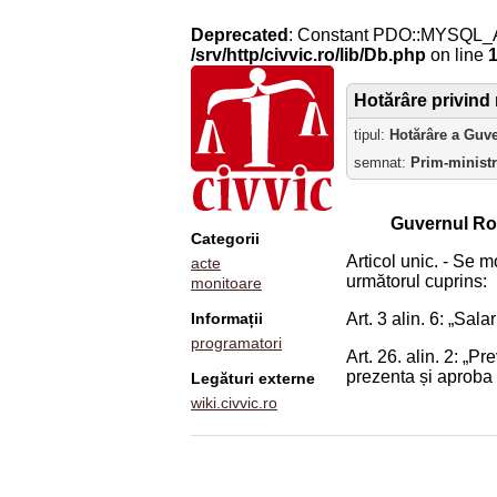
Deprecated
: Constant PDO::MYSQL_
/srv/http/civvic.ro/lib/Db.php
on line
Hotărâre privind 
tipul:
Hotărâre a Guv
semnat:
Prim-minist
Guvernul Ro
Categorii
Articol unic. - Se mo
acte
următorul cuprins:
monitoare
Informații
Art. 3 alin. 6: „Sa
programatori
Art. 26. alin. 2: „
prezenta și aproba 
Legături externe
wiki.civvic.ro