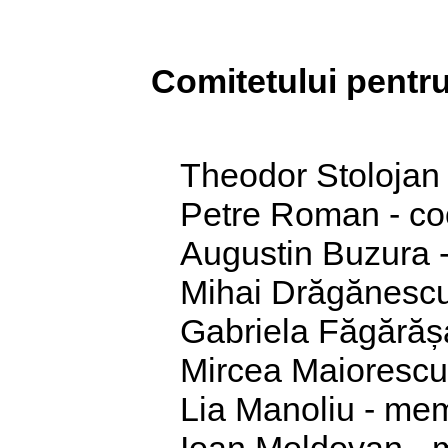
Comitetului pentru 
Theodor Stolojan 
Petre Roman - co
Augustin Buzura
Mihai Drăgănesc
Gabriela Făgără
Mircea Maioresc
Lia Manoliu - me
Ioan Moldovan -