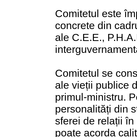
Comitetul este împ
concrete din cadr
ale C.E.E., P.H.A.
interguvernament
Comitetul se const
ale vieții public
primul-ministru. P
personalități din 
sferei de relații în
poate acorda cal