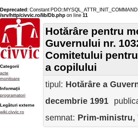
Deprecated
: Constant PDO::MYSQL_ATTR_INIT_COMMAND is 
/srv/http/civvic.ro/lib/Db.php
on line
11
Hotărâre pentru mo
Guvernului nr. 103
Comitetului pentru s
a copilului
Categorii
acte
monitoare
tipul:
Hotărâre a Guvern
Informații
programatori
decembrie 1991
public
Legături externe
wiki.civvic.ro
semnat:
Prim-ministru,