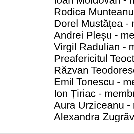
Rodica Munteanu
Dorel Mustățea -
Andrei Pleșu - m
Virgil Radulian -
Preafericitul Teoc
Răzvan Teodores
Emil Tonescu - 
Ion Țiriac - memb
Aura Urziceanu 
Alexandra Zugrăve