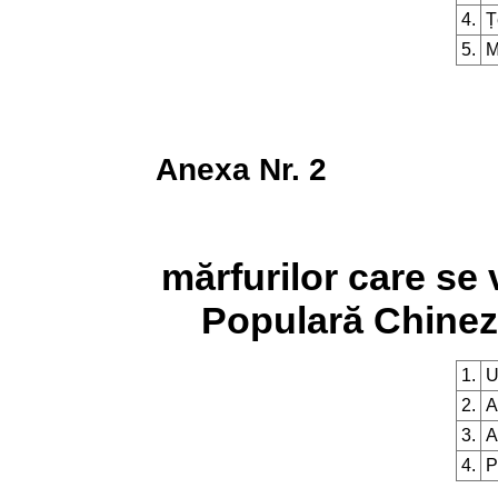
4.
Ț
5.
M
Anexa Nr. 2
mărfurilor care se
Populară Chinez
1.
U
2.
A
3.
A
4.
P