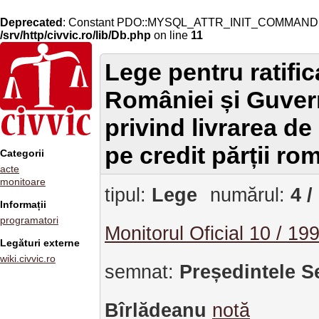
Deprecated
: Constant PDO::MYSQL_ATTR_INIT_COMMAND is 
/srv/http/civvic.ro/lib/Db.php
on line
11
Lege pentru ratifi
României și Guver
privind livrarea de
pe credit părții ro
Categorii
acte
monitoare
tipul:
Lege
numărul:
4 /
Informații
programatori
Monitorul Oficial 10 / 19
Legături externe
wiki.civvic.ro
semnat:
Președintele S
Bîrlădeanu
notă