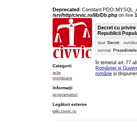
Deprecated
: Constant PDO::MYSQL_
/srv/http/civvic.ro/lib/Db.php
on line
Decret cu privire
Republicii Popula
tipul:
Decret
număru
semnat:
Președintele
În temeiul art. 77 al
Categorii
României și Guvernu
acte
române
și dispunem
monitoare
Informații
programatori
Legături externe
wiki.civvic.ro