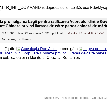
ATTR_INIT_COMMAND is deprecated since 8.5, use Pdo\Mys
11
 la promulgarea Legii pentru ratificarea Acordului dintre G
re Chineze privind livrarea de către partea chineză de mărfu
l:
9 / 1992
data:
23 ianuarie 1992
publicat în
Monitorul Oficial 10 / 1992
 României, Ion Iliescu
in. (1) din
Constituția României
, promulgăm
Legea pentru r
l Republicii Populare Chineze privind livrarea de către partea c
 publicarea ei în Monitorul Oficial al României.
Datele Civvic.ro sunt disponibile sub
Creative C