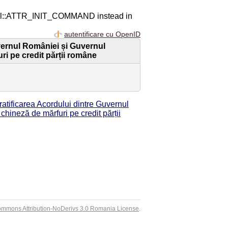
ql::ATTR_INIT_COMMAND instead in
autentificare cu OpenID
uvernul României și Guvernul
ri pe credit părții române
atificarea Acordului dintre Guvernul
hineză de mărfuri pe credit părții
ommons Attribution-NoDerivs 3.0 Romania License
.