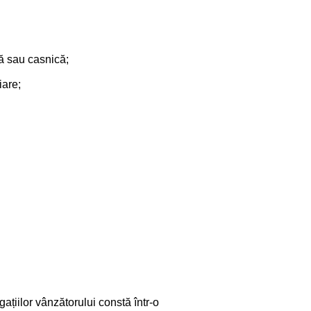
lă sau casnică;
iare;
ațiilor vânzătorului constă într-o