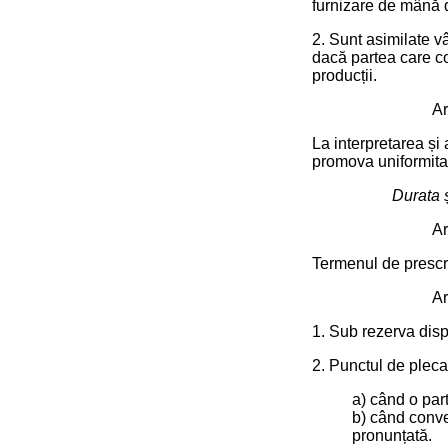
furnizare de mână d
2. Sunt asimilate v
dacă partea care co
producții.
Ar
La interpretarea și
promova uniformita
Durata ș
Ar
Termenul de prescri
Ar
1. Sub rezerva dispo
2. Punctul de plecar
a) când o part
b) când conven
pronunțată.