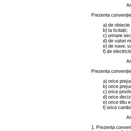
Ar
Prezenta convenție
a) de obiecte
b) la licitații;
c) urmare sech
d) de valori 
e) de nave, v
f) de electricit
Ar
Prezenta convenție 
a) orice prej
b) orice preju
c) orice privi
d) orice deci
e) orice titlu
f) orice cambi
Ar
1. Prezenta convenț