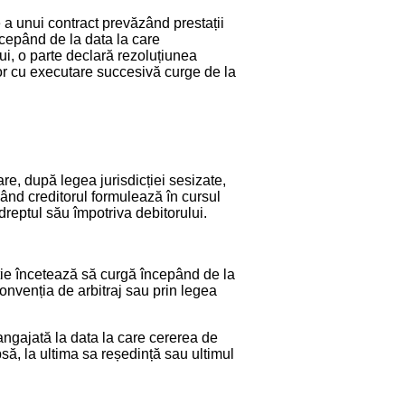
e a unui contract prevăzând prestații
ncepând de la data la care
ui, o parte declară rezoluțiunea
lor cu executare succesivă curge de la
re, după legea jurisdicției sesizate,
 când creditorul formulează în cursul
reptul său împotriva debitorului.
pție încetează să curgă începând de la
onvenția de arbitraj sau prin legea
 angajată la data la care cererea de
ipsă, la ultima sa reședință sau ultimul