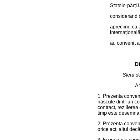
Statele-părți 
considerând c
apreciind că 
internațional
au convenit a
Di
Sfera d
Ar
1. Prezenta convenț
născute dintr-un co
contract, rezilierea
timp este desemnat
2. Prezenta convenț
orice act, altul de
3. În prezenta conv