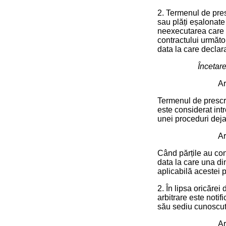
2. Termenul de pres
sau plăți eșalonate
neexecutarea care l
contractului următo
data la care declara
Încetare
Ar
Termenul de prescri
este considerat intr
unei proceduri deja
Ar
Când părțile au con
data la care una di
aplicabilă acestei 
2. În lipsa oricărei
arbitrare este notif
său sediu cunoscut
Ar