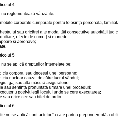
ticolul 4
 nu reglementează vânzările:
 mobile corporale cumpărate pentru folosința personală, familia
estrului sau oricărei alte modalități consecutive autorității judic
mobiliare, efecte de comerț și monede;
apoare și aeronave;
ate.
ticolul 5
nu se aplică drepturilor întemeiate pe:
udiciu corporal sau decesul unei persoane;
diciu nuclear cauzat de către lucrul vândut;
legiu, gaj sau altă măsură asiguratorie;
zie sau sentință pronunțată urmare unei proceduri;
 executoriu potrivit legii locului unde se cere executarea;
e sau orice cec sau bilet de ordin.
ticolul 6
ie nu se aplică contractelor în care partea preponderentă a oblig