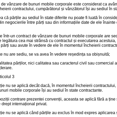
t de vânzare de bunuri mobile corporale este considerat ca având
ierii contractului, cumpărătorul și vânzătorul își au sediul în sta
a că părțile au sediul în state diferite nu poate fi luată în cons
in negocierile între părți sau din informațiile date de ele înaint
e într-un contract de vânzare de bunuri mobile corporale are sedi
e legătura cea mai strânsă cu contractul și executarea acestuia,
părți sau avute în vedere de ele în momentul încheierii contractu
te nu are sediu, se va avea în vedere reședința sa obișnuită;
alitatea părților, nici calitatea sau caracterul civil sau comercial 
derare.
ticolul 3
ie nu se aplică decât dacă, în momentul încheierii contractului, 
nuri mobile corporale își au sediul în state contractante.
poziții contrare prezentei convenții, aceasta se aplică fără a ține
 drept internațional privat.
ie nu se aplică când părțile au exclus în mod expres aplicarea 