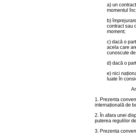
a) un contrac
momentul înche
b) împrejurare
contract sau d
moment;
c) dacă o part
acela care ar
cunoscute de 
d) dacă o par
e) nici națion
luate în consi
Ar
1. Prezenta convenț
internațională de bu
2. În afara unei dis
puterea regulilor de
3. Prezenta convenț