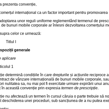
la prezenta convenție,
omerțul internațional ca un factor important pentru promovarea de
adoptarea unor reguli uniforme reglementând termenul de prescr
ă de bunuri mobile corporale ar înlesni dezvoltarea comerțului m
supra celor ce urmează:
Titlul I
spoziții generale
e aplicare
ticolul 1
ie determină condițiile în care drepturile și acțiunile reciproce 
ntract de vânzare internațională de bunuri mobile corporale, sau 
 ori nulitatea sa, nu mai pot fi exercitate urmare expirării unui an
 în această convenție prin expresia
termen de prescripție
.
ie nu afectează un termen în cursul căruia o parte trebuie să not
cât deschiderea unei proceduri, sub sancțiunea de a nu putea exe
enție: