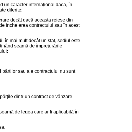
 un caracter internațional dacă, în
te diferite;
iderare decât dacă aceasta reiese din
e de încheierea contractului sau în acest
i în mai mult decât un stat, sediul este
 ținând seamă de împrejurările
lui;
al părților sau ale contractului nu sunt
părțile dintr-un contract de vânzare
 seamă de legea care ar fi aplicabilă în
sa.