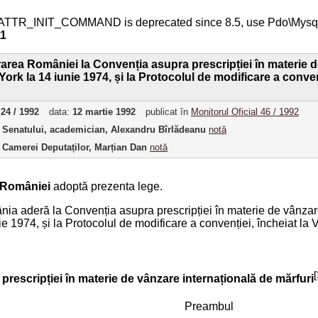
ATTR_INIT_COMMAND is deprecated since 8.5, use Pdo\Mys
11
rea României la Convenția asupra prescripției în materie de
ork la 14 iunie 1974, și la Protocolul de modificare a convenți
:
24 / 1992
data:
12 martie 1992
publicat în
Monitorul Oficial 46 / 1992
 Senatului, academician, Alexandru Bîrlădeanu
notă
 Camerei Deputaților, Marțian Dan
notă
 României
adoptă prezenta lege.
ânia aderă la Convenția asupra prescripției în materie de vânzare
e 1974, și la Protocolul de modificare a convenției, încheiat la V
[
rescripției în materie de vânzare internațională de mărfuri
Preambul