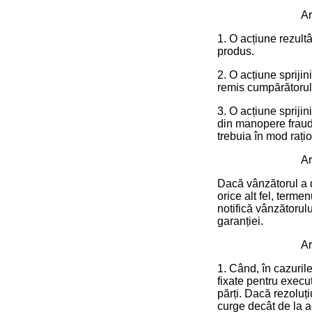
Ar
1. O acțiune rezult
produs.
2. O acțiune sprijin
remis cumpărătorulu
3. O acțiune sprijin
din manopere fraudu
trebuia în mod rațio
Ar
Dacă vânzătorul a d
orice alt fel, terme
notifică vânzătorulu
garanției.
Ar
1. Când, în cazuril
fixate pentru execu
părți. Dacă rezoluț
curge decât de la a