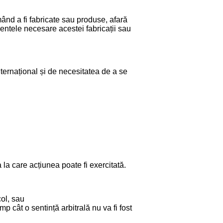
ând a fi fabricate sau produse, afară
entele necesare acestei fabricații sau
nternațional și de necesitatea de a se
a la care acțiunea poate fi exercitată.
col, sau
p cât o sentință arbitrală nu va fi fost