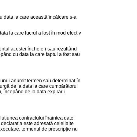
cu data la care această încălcare s-a
ata la care lucrul a fost în mod efectiv
.
entul acestei încheieri sau rezultând
epând cu data la care faptul a fost sau
a unui anumit termen sau determinat în
 curgă de la data la care cumpărătorul
u, începând de la data expirării
luțiunea contractului înaintea datei
declarația este adresată celeilalte
executare, termenul de prescripție nu