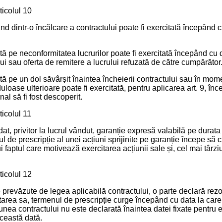
ticolul 10
ând dintr-o încălcare a contractului poate fi exercitată începând 
ită pe neconformitatea lucrurilor poate fi exercitată începând cu d
i sau oferta de remitere a lucrului refuzată de către cumpărător
ită pe un dol săvârșit înaintea încheierii contractului sau în mom
loase ulterioare poate fi exercitată, pentru aplicarea art. 9, înc
nal să fi fost descoperit.
ticolul 11
at, privitor la lucrul vândut, garanție expresă valabilă pe durat
nul de prescripție al unei acțiuni sprijinite pe garanție începe să
i faptul care motivează exercitarea acțiunii sale și, cel mai târzi
ticolul 12
e prevăzute de legea aplicabilă contractului, o parte declară rezo
tarea sa, termenul de prescripție curge începând cu data la care 
iunea contractului nu este declarată înaintea datei fixate pentru 
ceastă dată.