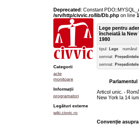
Deprecated
: Constant PDO::MYSQL_
/srv/http/civvic.ro/lib/Db.php
on line
Lege pentru adera
încheiată la New Y
1980
tipul:
Lege
numărul
semnat:
Președintele
semnat:
Președintele
Categorii
acte
monitoare
Parlamentul
Informații
Articol unic. - Rom
programatori
New York la 14 iuni
Legături externe
wiki.civvic.ro
Convenție asupra p