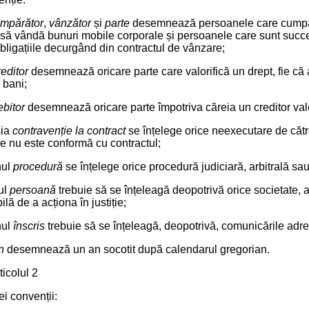
mpărător
,
vânzător
și
parte
desemnează persoanele care cumpăr
ă vândă bunuri mobile corporale și persoanele care sunt succe
obligațiile decurgând din contractul de vânzare;
reditor
desemnează oricare parte care valorifică un drept, fie că 
 bani;
ebitor
desemnează oricare parte împotriva căreia un creditor valo
sia
contravenție la contract
se înțelege orice neexecutare de către
e nu este conformă cu contractul;
nul
procedură
se înțelege orice procedură judiciară, arbitrală sau
nul
persoană
trebuie să se înțeleagă deopotrivă orice societate, as
ilă de a acționa în justiție;
nul
înscris
trebuie să se înțeleagă, deopotrivă, comunicările adre
n
desemnează un an socotit după calendarul gregorian.
ticolul 2
ei convenții: