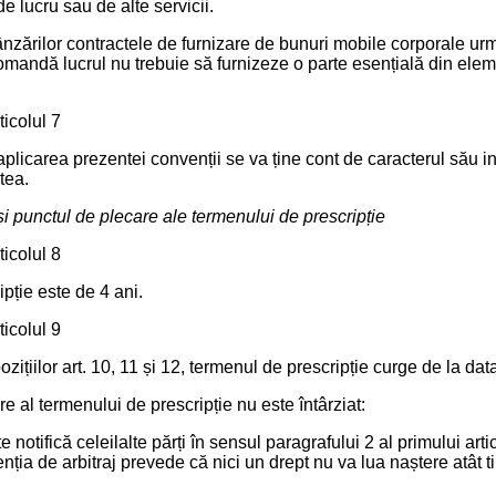
e lucru sau de alte servicii.
ânzărilor contractele de furnizare de bunuri mobile corporale urm
mandă lucrul nu trebuie să furnizeze o parte esențială din elem
ticolul 7
 aplicarea prezentei convenții se va ține cont de caracterul său i
tea.
i punctul de plecare ale termenului de prescripție
ticolul 8
pție este de 4 ani.
ticolul 9
zițiilor art. 10, 11 și 12, termenul de prescripție curge de la dat
e al termenului de prescripție nu este întârziat:
e notifică celeilalte părți în sensul paragrafului 2 al primului arti
ția de arbitraj prevede că nici un drept nu va lua naștere atât tim