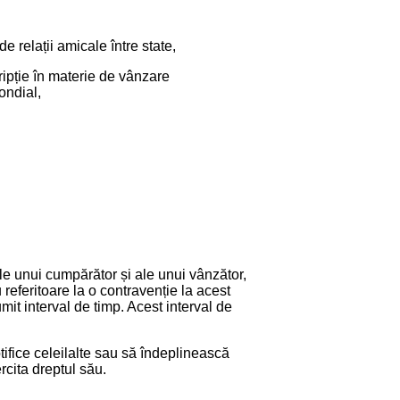
 relații amicale între state,
ipție în materie de vânzare
ondial,
ale unui cumpărător și ale unui vânzător,
referitoare la o contravenție la acest
umit interval de timp. Acest interval de
ifice celeilalte sau să îndeplinească
rcita dreptul său.