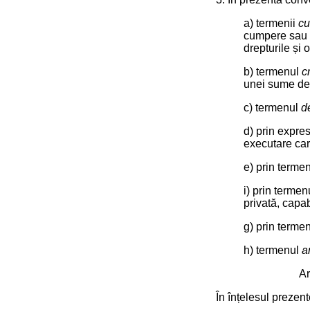
a) termenii
cu
cumpere sau s
drepturile și 
b) termenul
c
unei sume de
c) termenul
d
d) prin expre
executare car
e) prin terme
i) prin terme
privată, capab
g) prin terme
h) termenul
a
Ar
În înțelesul prezent