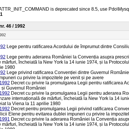
ATTR_INIT_COMMAND is deprecated since 8.5, use Pdo\Mys
11
nr. 46 / 1992
1992
992
Lege pentru ratificarea Acordului de împrumut dintre Consili
992
Lege pentru aderarea României la Convenția asupra prescrip
 mărfuri, încheiată la New York la 14 iunie 1974, și la Protocolu
lie 1980
992
Lege privind ratificarea Convenției dintre Guvernul Românie
mpuneri cu privire la impozitele pe venit și pe avere
 1992
Decret cu privire la promulgarea Legii pentru ratificarea A
n și Guvernul României
 1992
Decret cu privire la promulgarea Legii pentru aderarea Ro
nzare internațională de mărfuri, încheiată la New York la 14 iuni
iat la Viena la 11 aprilie 1980
 1992
Decret pentru promulgarea Legii privind ratificarea Conven
cii Elene pentru evitarea dublei impuneri cu privire la impozitel
 1991
Decret cu privire la aderarea României la Convenția asupr
 mărfuri, încheiată la New York la 14 iunie 1974, și la Protocolu