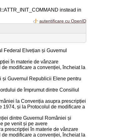
ql::ATTR_INIT_COMMAND instead in
autentificare cu OpenID
ul Federal Elvețian și Guvernul
ției în materie de vânzare
l de modificare a convenției, încheiat la
i și Guvernul Republicii Elene pentru
cordului de împrumut dintre Consiliul
mâniei la Convenția asupra prescripției
e 1974, și la Protocolul de modificare a
ției dintre Guvernul României și
e pe venit și pe avere
a prescripției în materie de vânzare
l de modificare a convenției, încheiat la