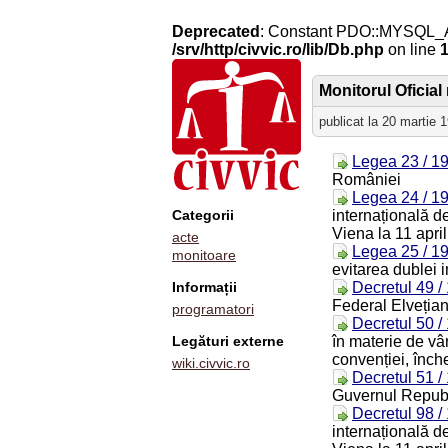
Deprecated
: Constant PDO::MYSQL_
/srv/http/civvic.ro/lib/Db.php
on line
Monitorul Oficial 
publicat la 20 martie 
Legea 23 / 1
României
Legea 24 / 1
Categorii
internațională de
Viena la 11 apri
acte
Legea 25 / 1
monitoare
evitarea dublei i
Informații
Decretul 49 /
Federal Elveția
programatori
Decretul 50 /
Legături externe
în materie de vâ
convenției, înche
wiki.civvic.ro
Decretul 51 /
Guvernul Republi
Decretul 98 /
internațională de