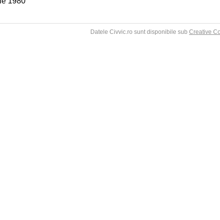
lie 1980
Datele Civvic.ro sunt disponibile sub
Creative C