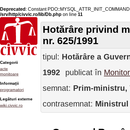
Deprecated
: Constant PDO::MYSQL_ATTR_INIT_COMMAND is 
/srv/http/civvic.ro/lib/Db.php
on line
11
Hotărâre privind m
nr. 625/1991
tipul:
Hotărâre a Guvern
Categorii
acte
1992
publicat în
Monitor
monitoare
Informații
semnat:
Prim-ministru,
programatori
Legături externe
contrasemnat:
Ministrul
wiki.civvic.ro