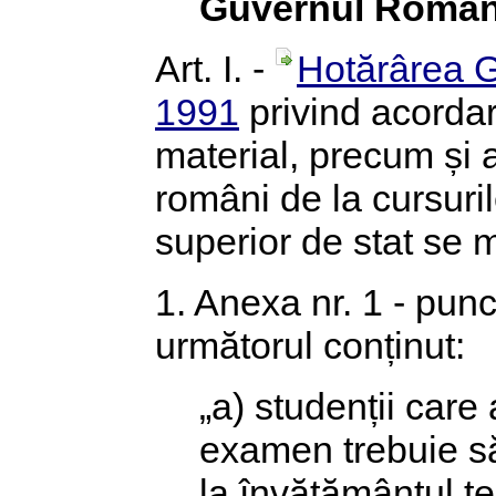
Guvernul Român
Art. I. -
Hotărârea G
1991
privind acordar
material, precum și a
români de la cursuril
superior de stat se
1. Anexa nr. 1 - punct
următorul conținut:
„a) studenții care
examen trebuie să
la învățământul te