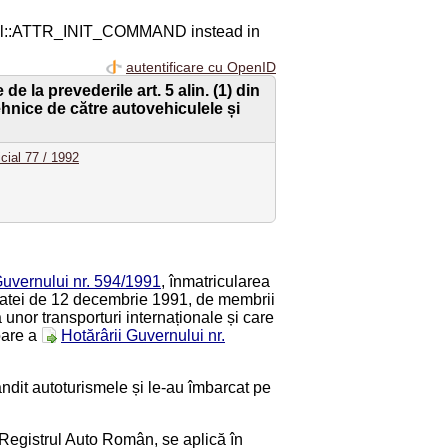
ql::ATTR_INIT_COMMAND instead in
autentificare cu OpenID
 la prevederile art. 5 alin. (1) din
tehnice de către autovehiculele și
icial 77 / 1992
uvernului nr. 594/1991
, înmatricularea
datei de 12 decembrie 1991, de membrii
unor transporturi internaționale și care
oare a
Hotărârii Guvernului nr.
ndit autoturismele și le-au îmbarcat pe
n Registrul Auto Român, se aplică în