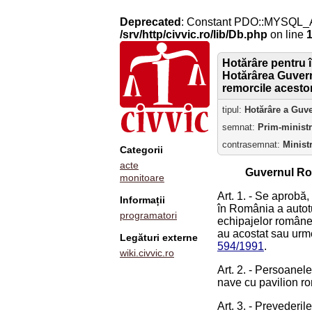
Deprecated
: Constant PDO::MYSQL_
/srv/http/civvic.ro/lib/Db.php
on line
Hotărâre pentru î
Hotărârea Guvernu
remorcile acestor
tipul:
Hotărâre a Guv
semnat:
Prim-minist
contrasemnat:
Minist
Categorii
acte
Guvernul Ro
monitoare
Art. 1. - Se aprobă,
Informații
în România a autot
programatori
echipajelor româneș
au acostat sau urme
Legături externe
594/1991
.
wiki.civvic.ro
Art. 2. - Persoanel
nave cu pavilion r
Art. 3. - Prevederi