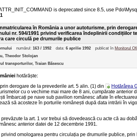
ATTR_INIT_COMMAND is deprecated since 8.5, use Pdo\Mys
11
nmatricularea în România a unor autoturisme, prin derogare de
lui nr. 594/1991 privind verificarea îndeplinirii condițiilor 
a care circulă pe drumurile publice
ernului
numărul:
163 / 1992
data:
6 aprilie 1992
publicat în
Monitorul Of
ru, Theodor Stolojan
rul transporturilor, Traian Băsescu
mâniei
hotărăște:
 prin derogare de la prevederile art. 5 alin. (1) din
Hotărârea G
urismelor cu o vechime mai mare de 8 ani, cumpărate anterior 
ti îmbarcați pe nave sub pavilion românesc aflate în efectuarea 
ază să acosteze în porturile românești după data intrării în vig
e prevăzute la art. 1 vor trebui să dovedească cu acte că au dobâ
omânesc anterior datei de 12 decembrie 1991.
le privind omologarea pentru circulația pe drumurile publice, pri