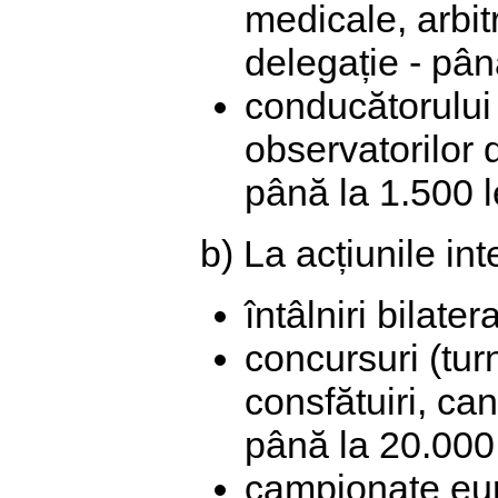
medicale, arbitr
delegație - pân
conducătorului d
observatorilor d
până la 1.500 
b) La acțiunile in
întâlniri bilate
concursuri (tur
consfătuiri, ca
până la 20.000 
campionate eur