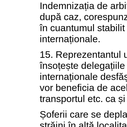
Indemnizația de arbit
după caz, corespunză
în cuantumul stabili
internaționale.
15. Reprezentantul u
însoțește delegațiile 
internaționale desfăș
vor beneficia de ace
transportul etc. ca și
Șoferii care se depla
străini în altă locali