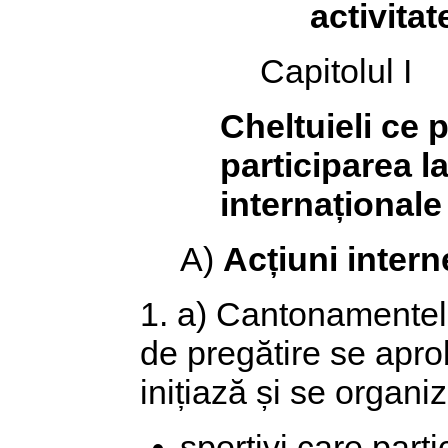
activita
Capitolul I
Cheltuieli ce p
participarea la
internaționale
A)
Acțiuni intern
1. a) Cantonamentel
de pregătire se apro
inițiază și se organi
sportivi care part