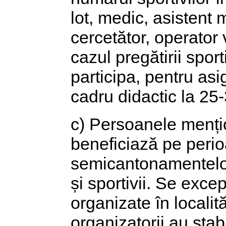
lot, medic, asistent 
cercetător, operator v
cazul pregătirii sport
participa, pentru asi
cadru didactic la 25-
c) Persoanele mențio
beneficiază pe peri
semicantonamentelor 
și sportivii. Se exce
organizate în localită
organizatorii au stabi