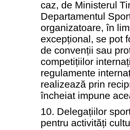
caz, de Ministerul Tin
Departamentul Sportul
organizatoare, în limi
excepțional, se pot f
de convenții sau prot
competițiilor internaț
regulamente internaț
realizează prin recipr
încheiat impune ace
10. Delegațiilor sport
pentru activități cult