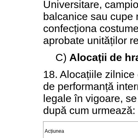
Universitare, campi
balcanice sau cupe 
confecționa costume 
aprobate unităților r
C)
Alocații de h
18. Alocațiile zilnic
de performanță intern
legale în vigoare, se
după cum urmează:
Acțiunea