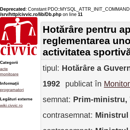
Deprecated
: Constant PDO::MYSQL_ATTR_INIT_COMMAND is 
/srv/http/civvic.ro/lib/Db.php
on line
11
Hotărâre pentru a
reglementarea uno
activitatea sportiv
Categorii
tipul:
Hotărâre a Guvern
acte
monitoare
1992
publicat în
Monitor
Informații
programatori
semnat:
Prim-ministru,
Legături externe
wiki.civvic.ro
contrasemnat:
Ministrul