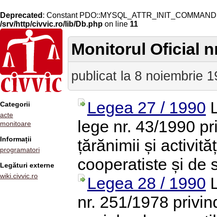
Deprecated
: Constant PDO::MYSQL_ATTR_INIT_COMMAND is 
/srv/http/civvic.ro/lib/Db.php
on line
11
Monitorul Oficial n
publicat la 8 noiembrie 
Legea 27 / 1990
L
Categorii
acte
lege nr. 43/1990 pr
monitoare
Informații
țărănimii și activit
programatori
cooperatiste și de s
Legături externe
wiki.civvic.ro
Legea 28 / 1990
L
nr. 251/1978 privind