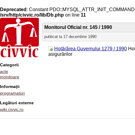
Deprecated
: Constant PDO::MYSQL_ATTR_INIT_COMMAND is 
/srv/http/civvic.ro/lib/Db.php
on line
11
Monitorul Oficial nr. 145 / 1990
publicat la 17 decembrie 1990
Hotărârea Guvernului 1279 / 1990
Hot
asigurărilor
Categorii
acte
monitoare
Informații
programatori
Legături externe
wiki.civvic.ro