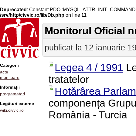
Deprecated
: Constant PDO::MYSQL_ATTR_INIT_COMMAND is 
/srv/http/civvic.ro/lib/Db.php
on line
11
Monitorul Oficial nr
publicat la 12 ianuarie 1
Legea 4 / 1991
Le
Categorii
acte
tratatelor
monitoare
Informații
Hotărârea Parlame
programatori
componența Grupulu
Legături externe
wiki.civvic.ro
România - Turcia