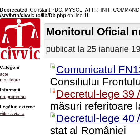
Deprecated
: Constant PDO::MYSQL_ATTR_INIT_COMMAND is 
/srv/http/civvic.ro/lib/Db.php
on line
11
Monitorul Oficial nr
publicat la 25 ianuarie 1
Comunicatul FN1
Categorii
acte
Consiliului Frontulu
monitoare
Informații
Decretul-lege 39 
programatori
măsuri referitoare 
Legături externe
wiki.civvic.ro
Decretul-lege 40 
stat al României