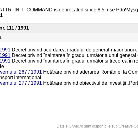
ATTR_INIT_COMMAND is deprecated since 8.5, use Pdo\Mys
11
nr. 111 / 1991
1
 1991
Decret privind acordarea gradului de general-maior unui co
 1991
Decret privind înaintarea în gradul următor a unui general 
 1991
Decret privind înaintarea în gradul următor și trecerea în r
le
vernului 267 / 1991
Hotărâre privind aderarea României la Conv
nsport internațional
vernului 277 / 1991
Hotărâre privind obiectivul de investiții „Po
Datele Civvic.ro sunt disponibile sub
Creative C