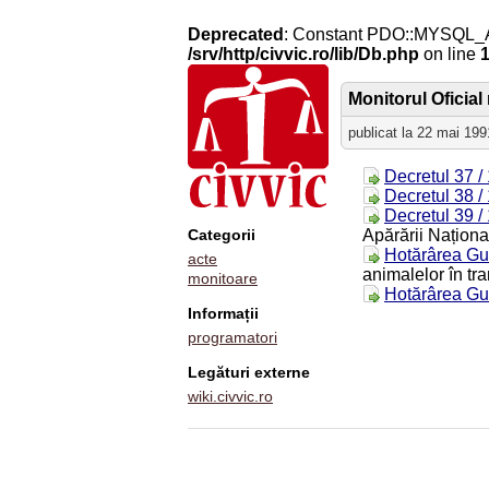
Deprecated
: Constant PDO::MYSQL_
/srv/http/civvic.ro/lib/Db.php
on line
Monitorul Oficial 
publicat la 22 mai 199
Decretul 37 /
Decretul 38 /
Decretul 39 /
Categorii
Apărării Naționa
Hotărârea Gu
acte
animalelor în tra
monitoare
Hotărârea Gu
Informații
programatori
Legături externe
wiki.civvic.ro