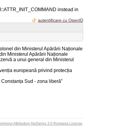
ql::ATTR_INIT_COMMAND instead in
autentificare cu OpenID
lonel din Ministerul Apărării Naționale
din Ministerul Apărării Naționale
ezervă a unui general din Ministerul
enția europeană privind protecția
rt Constanța Sud - zona liberă”
ommons Attribution-NoDerivs 3.0 Romania License
.