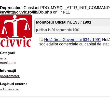
Deprecated
: Constant PDO::MYSQL_ATTR_INIT_COMMAND is 
/srv/http/civvic.ro/lib/Db.php
on line
11
Monitorul Oficial nr. 193 / 1991
publicat la 26 septembrie 1991
Hotărârea Guvernului 634 / 1991
Hotă
societăților comerciale cu capital de stat
Categorii
acte
monitoare
Informații
programatori
Legături externe
wiki.civvic.ro