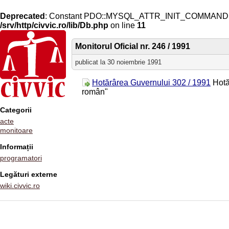
Deprecated
: Constant PDO::MYSQL_ATTR_INIT_COMMAND is 
/srv/http/civvic.ro/lib/Db.php
on line
11
Monitorul Oficial nr. 246 / 1991
publicat la 30 noiembrie 1991
Hotărârea Guvernului 302 / 1991
Hotăr
român"
Categorii
acte
monitoare
Informații
programatori
Legături externe
wiki.civvic.ro