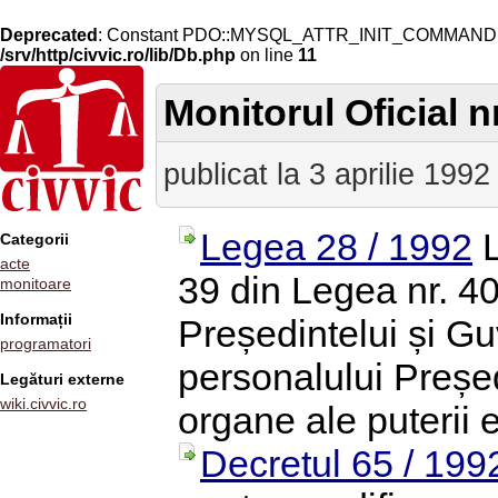
Deprecated
: Constant PDO::MYSQL_ATTR_INIT_COMMAND is 
/srv/http/civvic.ro/lib/Db.php
on line
11
Monitorul Oficial nr
publicat la 3 aprilie 1992
Legea 28 / 1992
L
Categorii
acte
39 din Legea nr. 40
monitoare
Informații
Președintelui și G
programatori
personalului Președ
Legături externe
wiki.civvic.ro
organe ale puterii 
Decretul 65 / 199