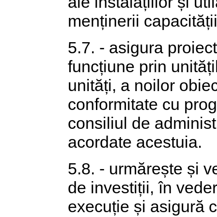
ale instalațiilor și u
menținerii capacități
5.7. - asigura proiec
funcțiune prin unități
unități, a noilor obie
conformitate cu pro
consiliul de adminis
acordate acestuia.
5.8. - urmărește și v
de investiții, în vede
execuție și asigură c