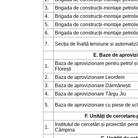
3.
Brigada de construcții-montaje petroli
4.
Brigada de construcții-montaje petrolie
5.
Brigada de construcții-montaje petroli
6.
Brigada de construcții-montaje petroli
7.
Secția de înaltă tensiune și automatiză
E. Baze de aproviz
Baza de aprovizionare pentru petrol și
1.
Florești
2.
Baza de aprovizionare Leordeni
3.
Baza de aprovizionare Dărmănești
4.
Baza de aprovizionare Târgu Jiu
5.
Baza de aprovizionare cu piese de s
F. Unități de cercetare-
Institutul de cercetări și proiectări pen
1.
Câmpina