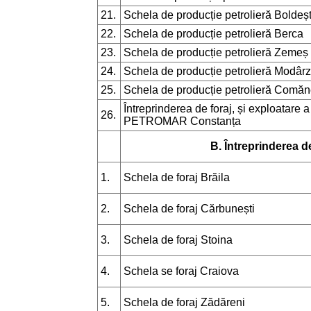
21.
Schela de producție petrolieră Boldeșt
22.
Schela de producție petrolieră Berca
23.
Schela de producție petrolieră Zemeș
24.
Schela de producție petrolieră Modâr
25.
Schela de producție petrolieră Comăn
Întreprinderea de foraj, și exploatare 
26.
PETROMAR Constanța
B. Întreprinderea d
1.
Schela de foraj Brăila
2.
Schela de foraj Cărbunești
3.
Schela de foraj Stoina
4.
Schela se foraj Craiova
5.
Schela de foraj Zădăreni