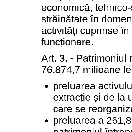
economică, tehnico-șt
străinătate în domeniu
activități cuprinse î
funcționare.
Art. 3. - Patrimoniul
76.874,7 milioane lei,
preluarea activului
extracție și de la 
care se reorganiz
preluarea a 261,8
patrimoniul între