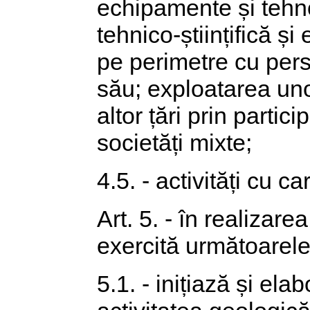
echipamente și tehn
tehnico-științifică și
pe perimetre cu persp
său; exploatarea uno
altor țări prin partici
societăți mixte;
4.5. - activități cu c
Art. 5. - în realizare
exercită următoarele 
5.1. - inițiază și ela