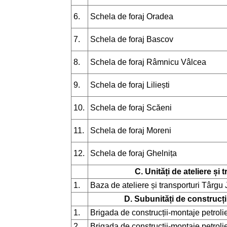
6.
Schela de foraj Oradea
7.
Schela de foraj Bascov
8.
Schela de foraj Râmnicu Vâlcea
9.
Schela de foraj Liliești
10.
Schela de foraj Scăeni
11.
Schela de foraj Moreni
12.
Schela de foraj Ghelnița
C. Unități de ateliere și 
1.
Baza de ateliere și transporturi Târgu 
D. Subunități de construcții
1.
Brigada de construcții-montaje petroli
2.
Brigada de construcții-montaje petroli