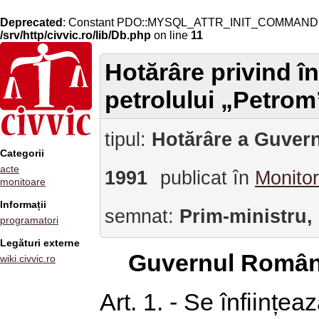
Deprecated
: Constant PDO::MYSQL_ATTR_INIT_COMMAND is 
/srv/http/civvic.ro/lib/Db.php
on line
11
Hotărâre privind î
petrolului „Petrom
tipul:
Hotărâre a Guvern
Categorii
acte
1991
publicat în
Monitor
monitoare
Informații
semnat:
Prim-ministru,
programatori
Legături externe
Guvernul Român
wiki.civvic.ro
Art. 1. - Se înființe