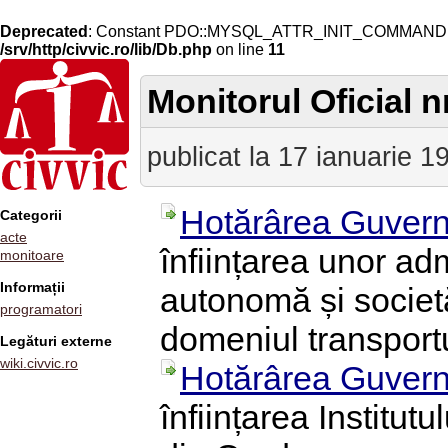
Deprecated
: Constant PDO::MYSQL_ATTR_INIT_COMMAND is 
/srv/http/civvic.ro/lib/Db.php
on line
11
Monitorul Oficial nr
publicat la 17 ianuarie 1
Hotărârea Guvern
Categorii
acte
înființarea unor adm
monitoare
Informații
autonomă și societă
programatori
domeniul transportu
Legături externe
wiki.civvic.ro
Hotărârea Guvern
înființarea Institutu