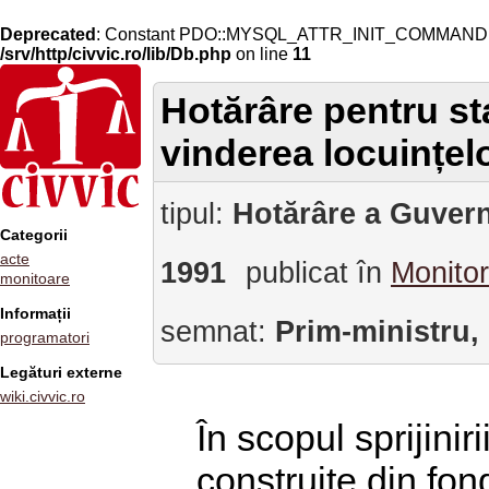
Deprecated
: Constant PDO::MYSQL_ATTR_INIT_COMMAND is 
/srv/http/civvic.ro/lib/Db.php
on line
11
Hotărâre pentru st
vinderea locuințelo
tipul:
Hotărâre a Guvern
Categorii
acte
1991
publicat în
Monitor
monitoare
Informații
semnat:
Prim-ministru,
programatori
Legături externe
wiki.civvic.ro
În scopul sprijinir
construite din fond