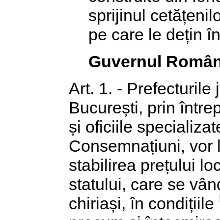
sprijinul cetățeni
pe care le dețin în
Guvernul Român
Art. 1. - Prefecturil
București, prin între
și oficiile specializ
Consemnațiuni, vor 
stabilirea prețului lo
statului, care se vând
chiriași, în condițiile