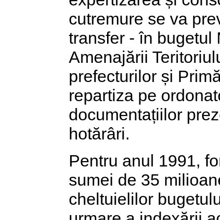
cutremure se va prev
transfer - în bugetul 
Amenajării Teritoriul
prefecturilor și Prim
repartiza pe ordonato
documentațiilor preze
hotărâri.
Pentru anul 1991, fon
sumei de 35 milioane 
cheltuielilor bugetulu
urmare a indexării ac