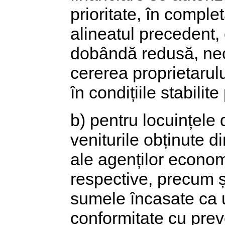
prioritate, în comple
alineatul precedent,
dobândă redusă, nece
cererea proprietarul
în condițiile stabilit
b) pentru locuințele d
veniturile obținute din
ale agenților econom
respective, precum ș
sumele încasate ca u
conformitate cu pre