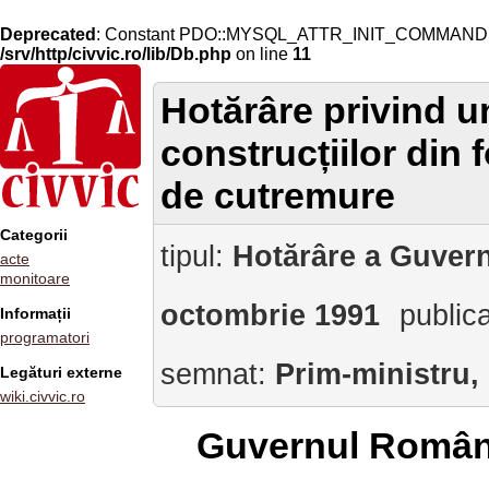
Deprecated
: Constant PDO::MYSQL_ATTR_INIT_COMMAND is 
/srv/http/civvic.ro/lib/Db.php
on line
11
Hotărâre privind u
construcțiilor din 
de cutremure
Categorii
tipul:
Hotărâre a Guvern
acte
monitoare
octombrie 1991
public
Informații
programatori
semnat:
Prim-ministru,
Legături externe
wiki.civvic.ro
Guvernul Român