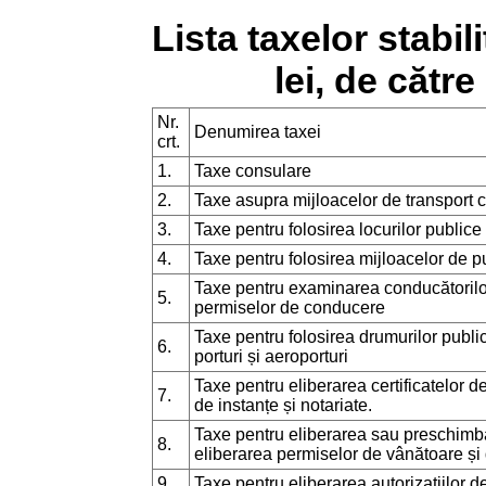
Lista taxelor stabil
lei, de către
Nr.
Denumirea taxei
crt.
1.
Taxe consulare
2.
Taxe asupra mijloacelor de transport 
3.
Taxe pentru folosirea locurilor public
4.
Taxe pentru folosirea mijloacelor de pu
Taxe pentru examinarea conducătorilo
5.
permiselor de conducere
Taxe pentru folosirea drumurilor publice
6.
porturi și aeroporturi
Taxe pentru eliberarea certificatelor de
7.
de instanțe și notariate.
Taxe pentru eliberarea sau preschimbar
8.
eliberarea permiselor de vânătoare și
9.
Taxe pentru eliberarea autorizațiilor d