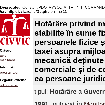
Deprecated
: Constant PDO::MYSQL_ATTR_INIT_COMMAND is 
/srv/http/civvic.ro/lib/Db.php
on line
11
Hotărâre privind m
stabilite în sume fi
persoanele fizice și
taxei asupra mijlo
Categorii
acte
mecanică deținute 
monitoare
comerciale și de ce
Informații
programatori
ca persoane juridi
Legături externe
wiki.civvic.ro
tipul:
Hotărâre a Guvern
1991
publicat în
Monitor