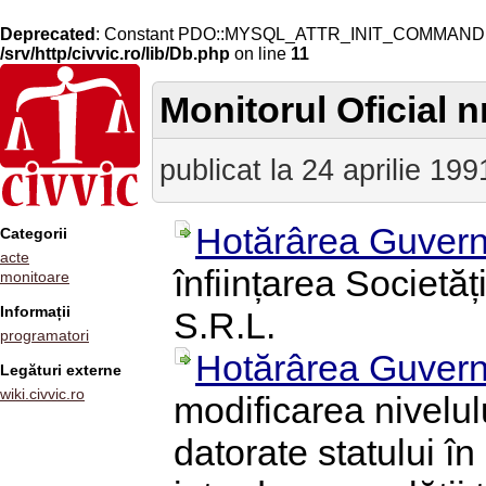
Deprecated
: Constant PDO::MYSQL_ATTR_INIT_COMMAND is 
/srv/http/civvic.ro/lib/Db.php
on line
11
Monitorul Oficial nr
publicat la 24 aprilie 199
Hotărârea Guvern
Categorii
acte
înființarea Societă
monitoare
Informații
S.R.L.
programatori
Hotărârea Guvern
Legături externe
wiki.civvic.ro
modificarea nivelulu
datorate statului în 