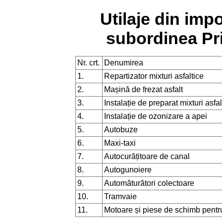
Utilaje din impo
subordinea Pri
Nr. crt.
Denumirea
1.
Repartizator mixturi asfaltice
2.
Mașină de frezat asfalt
3.
Instalație de preparat mixturi asfal
4.
Instalație de ozonizare a apei
5.
Autobuze
6.
Maxi-taxi
7.
Autocurățitoare de canal
8.
Autogunoiere
9.
Automăturători colectoare
10.
Tramvaie
11.
Motoare și piese de schimb pentr