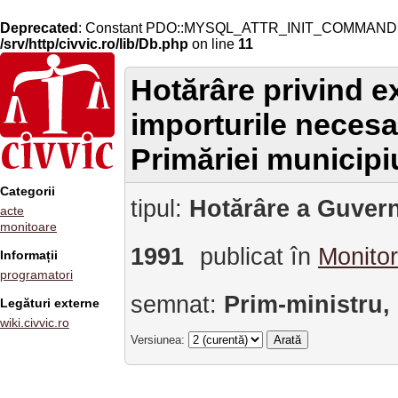
Deprecated
: Constant PDO::MYSQL_ATTR_INIT_COMMAND is 
/srv/http/civvic.ro/lib/Db.php
on line
11
Hotărâre privind e
importurile necesa
Primăriei municipi
Categorii
tipul:
Hotărâre a Guvern
acte
monitoare
1991
publicat în
Monitor
Informații
programatori
semnat:
Prim-ministru,
Legături externe
wiki.civvic.ro
Versiunea: