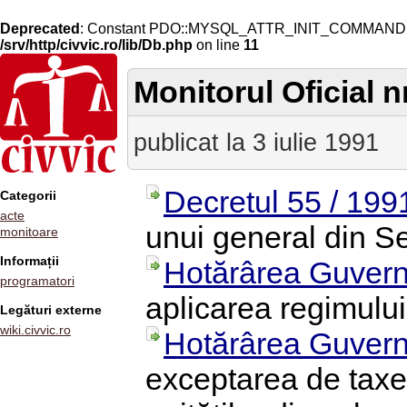
Deprecated
: Constant PDO::MYSQL_ATTR_INIT_COMMAND is 
/srv/http/civvic.ro/lib/Db.php
on line
11
Monitorul Oficial n
publicat la 3 iulie 1991
Decretul 55 / 199
Categorii
acte
unui general din Se
monitoare
Informații
Hotărârea Guvern
programatori
aplicarea regimulu
Legături externe
wiki.civvic.ro
Hotărârea Guvern
exceptarea de taxe