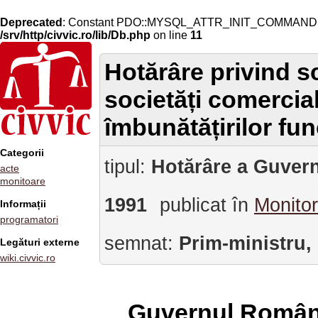
Deprecated
: Constant PDO::MYSQL_ATTR_INIT_COMMAND is 
/srv/http/civvic.ro/lib/Db.php
on line
11
Hotărâre privind 
societăți comercia
îmbunătățirilor fun
Categorii
tipul:
Hotărâre a Guvern
acte
monitoare
1991
publicat în
Monitor
Informații
programatori
semnat:
Prim-ministru,
Legături externe
wiki.civvic.ro
Guvernul Român