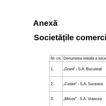
Anexă
Societățile comerc
Nr. crt.
Denumirea inițială a soci
1.
„Grant” - S.A. București
2.
„Castor” - S.A. Suceava
3.
„Milcov” - S.A. Vrancea