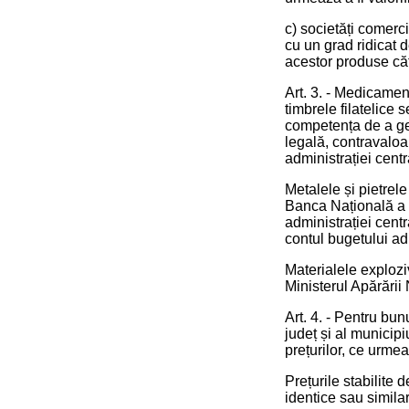
c) societăți comerci
cu un grad ridicat d
acestor produse căt
Art. 3. - Medicamen
timbrele filatelice 
competența de a gest
legală, contravaloa
administrației centr
Metalele și pietrel
Banca Națională a R
administrației cent
contul bugetului adm
Materialele exploziv
Ministerul Apărării
Art. 4. - Pentru bun
județ și al municipi
prețurilor, ce urmea
Prețurile stabilite 
identice sau simila