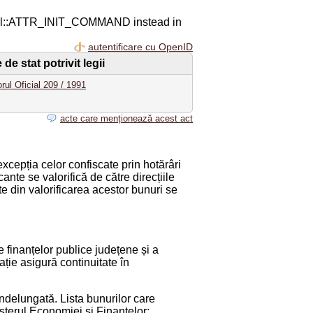
ql::ATTR_INIT_COMMAND instead in
autentificare cu OpenID
e stat potrivit legii
rul Oficial 209 / 1991
acte care menționează acest act
 excepția celor confiscate prin hotărâri
nte se valorifică de către direcțiile
e din valorificarea acestor bunuri se
e finanțelor publice județene și a
ție asigură continuitate în
 îndelungată. Lista bunurilor care
nisterul Economiei și Finanțelor;