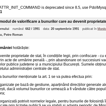
ATTR_INIT_COMMAND is deprecated since 8.5, use Pdo\Mys
11
modul de valorificare a bunurilor care au devenit proprietate d
ernului
numărul:
662 / 1991
data:
20 septembrie 1991
publicat în
Monito
ru, Petre Roman
mâniei
hotărăște:
evenite proprietate de stat, în condițiile legii, prin confiscare - cu
rin acte de urmărire penală -, prin abandonare ori succesiuni vaca
elor publice județene și a municipiului București. Sumele obținut
etului administrației centrale de stat.
rea bunurilor menționate la art. 1 se va putea efectua prin:
organizate pe bază de gestiune, aparținând direcțiilor generale al
ști, dacă volumul bunurilor ce urmează a fi vândute către popula
ra;
, organizată potrivit normelor legale, pentru bunurile de folosință
icate prin licitație publică se va stabili și adapta periodic de Mi