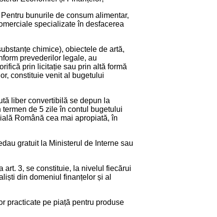
ui. Pentru bunurile de consum alimentar,
 comerciale specializate în desfacerea
substanțe chimice), obiectele de artă,
onform prevederilor legale, au
ifică prin licitație sau prin altă formă
r, constituie venit al bugetului
ută liber convertibilă se depun la
termen de 5 zile în contul bugetului
rcială Română cea mai apropiată, în
edau gratuit la Ministerul de Interne sau
art. 3, se constituie, la nivelul fiecărui
liști din domeniul finanțelor și al
ilor practicate pe piață pentru produse