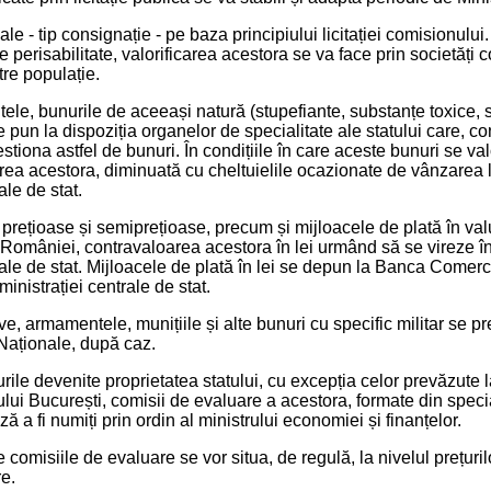
ale - tip consignație - pe baza principiului licitației comisionul
e perisabilitate, valorificarea acestora se va face prin societăți
re populație.
tele, bunurile de aceeași natură (stupefiante, substanțe toxice, 
se pun la dispoziția organelor de specialitate ale statului care, c
iona astfel de bunuri. În condițiile în care aceste bunuri se valor
rea acestora, diminuată cu cheltuielile ocazionate de vânzarea lo
ale de stat.
e prețioase și semiprețioase, precum și mijloacele de plată în val
omâniei, contravaloarea acestora în lei urmând să se vireze în 
rale de stat. Mijloacele de plată în lei se depun la Banca Come
inistrației centrale de stat.
e, armamentele, munițiile și alte bunuri cu specific militar se pr
 Naționale, după caz.
urile devenite proprietatea statului, cu excepția celor prevăzute la 
ului București, comisii de evaluare a acestora, formate din specia
ză a fi numiți prin ordin al ministrului economiei și finanțelor.
de comisiile de evaluare se vor situa, de regulă, la nivelul prețur
re.