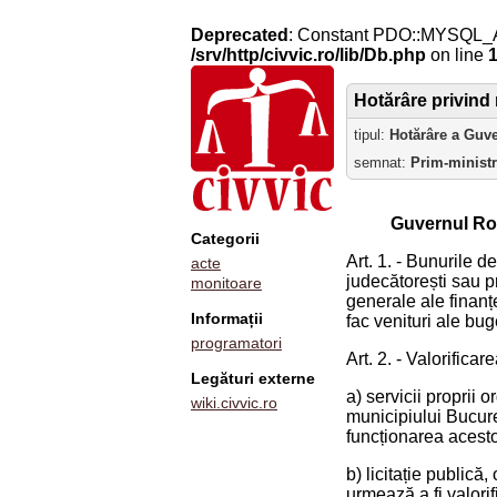
Deprecated
: Constant PDO::MYSQL_
/srv/http/civvic.ro/lib/Db.php
on line
Hotărâre privind 
tipul:
Hotărâre a Guv
semnat:
Prim-minist
Guvernul Ro
Categorii
Art. 1. - Bunurile d
acte
judecătorești sau p
monitoare
generale ale finanț
Informații
fac venituri ale bug
programatori
Art. 2. - Valorifica
Legături externe
a) servicii proprii 
wiki.civvic.ro
municipiului Bucure
funcționarea acesto
b) licitație publică
urmează a fi valorif