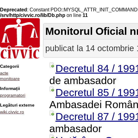
Deprecated
: Constant PDO::MYSQL_ATTR_INIT_COMMAND is 
/srv/http/civvic.ro/lib/Db.php
on line
11
Monitorul Oficial n
publicat la 14 octombrie
Decretul 84 / 199
Categorii
acte
de ambasador
monitoare
Informații
Decretul 85 / 199
programatori
Ambasadei Români
Legături externe
wiki.civvic.ro
Decretul 87 / 199
ambasador