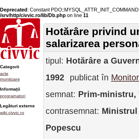
Deprecated
: Constant PDO::MYSQL_ATTR_INIT_COMMAND is 
/srv/http/civvic.ro/lib/Db.php
on line
11
Hotărâre privind un
salarizarea persona
tipul:
Hotărâre a Guvern
Categorii
acte
1992
publicat în
Monitor
monitoare
Informații
semnat:
Prim-ministru,
programatori
Legături externe
contrasemnat:
Ministrul
wiki.civvic.ro
Popescu