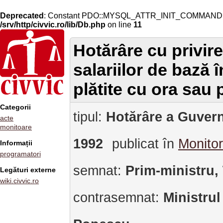
Deprecated
: Constant PDO::MYSQL_ATTR_INIT_COMMAND is 
/srv/http/civvic.ro/lib/Db.php
on line
11
Hotărâre cu privire 
salariilor de bază î
plătite cu ora sau 
Categorii
tipul:
Hotărâre a Guvern
acte
monitoare
1992
publicat în
Monitor
Informații
programatori
semnat:
Prim-ministru,
Legături externe
wiki.civvic.ro
contrasemnat:
Ministrul