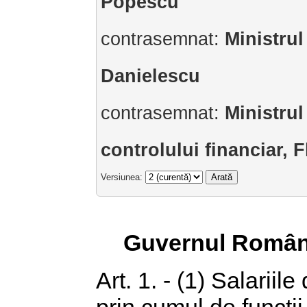
Popescu
contrasemnat:
Ministrul
Danielescu
contrasemnat:
Ministrul
controlului financiar, 
Versiunea:
Guvernul Român
Art. 1. - (1) Salarii
prin cumul de funcții 