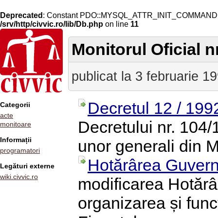
Deprecated
: Constant PDO::MYSQL_ATTR_INIT_COMMAND is 
/srv/http/civvic.ro/lib/Db.php
on line
11
Monitorul Oficial nr
publicat la 3 februarie 1
Decretul 12 / 199
Categorii
acte
Decretului nr. 104/
monitoare
Informații
unor generali din M
programatori
Hotărârea Guvern
Legături externe
wiki.civvic.ro
modificarea Hotărâr
organizarea și func