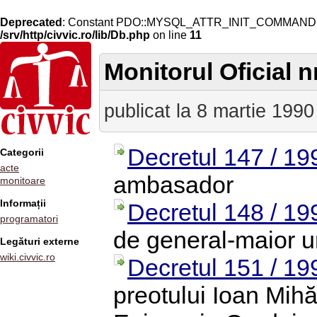
Deprecated
: Constant PDO::MYSQL_ATTR_INIT_COMMAND is 
/srv/http/civvic.ro/lib/Db.php
on line
11
Monitorul Oficial n
publicat la 8 martie 1990
Decretul 147 / 19
Categorii
acte
ambasador
monitoare
Informații
Decretul 148 / 19
programatori
de general-maior un
Legături externe
wiki.civvic.ro
Decretul 151 / 19
preotului Ioan Mihăl