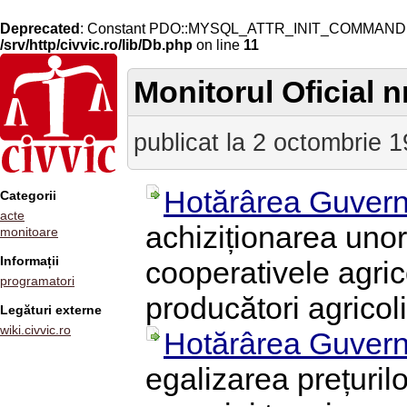
Deprecated
: Constant PDO::MYSQL_ATTR_INIT_COMMAND is 
/srv/http/civvic.ro/lib/Db.php
on line
11
Monitorul Oficial nr
publicat la 2 octombrie 
Hotărârea Guvern
Categorii
acte
achiziționarea unor
monitoare
Informații
cooperativele agrico
programatori
producători agricoli
Legături externe
wiki.civvic.ro
Hotărârea Guvern
egalizarea prețurilo