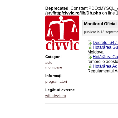
Deprecated
: Constant PDO::MYSQL_
/srv/http/civvic.ro/lib/Db.php
on line
Monitorul Oficial 
publicat la 13 septem
Decretul 64 /
Hotărârea Gu
Moldova
Categorii
Hotărârea Gu
remorcile acesto
acte
Hotărârea Adu
monitoare
Regulamentul Ad
Informații
programatori
Legături externe
wiki.civvic.ro