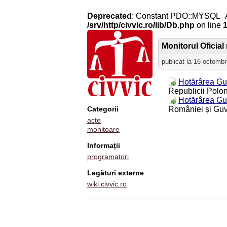
Deprecated
: Constant PDO::MYSQL_
/srv/http/civvic.ro/lib/Db.php
on line
Monitorul Oficial 
publicat la 16 octombr
Hotărârea Gu
Republicii Poloni
Hotărârea Gu
Categorii
României și Guv
acte
monitoare
Informații
programatori
Legături externe
wiki.civvic.ro