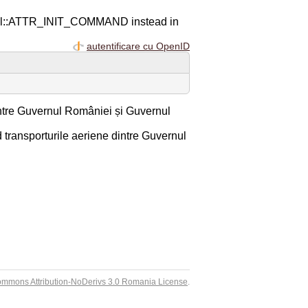
ql::ATTR_INIT_COMMAND instead in
autentificare cu OpenID
între Guvernul României și Guvernul
 transporturile aeriene dintre Guvernul
ommons Attribution-NoDerivs 3.0 Romania License
.