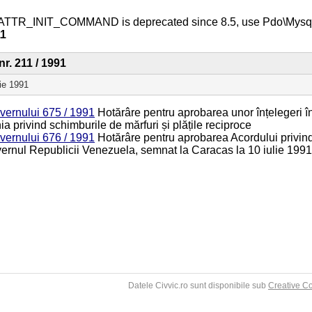
ATTR_INIT_COMMAND is deprecated since 8.5, use Pdo\Mys
11
nr. 211 / 1991
ie 1991
vernului 675 / 1991
Hotărâre pentru aprobarea unor înțelegeri 
a privind schimburile de mărfuri și plățile reciproce
vernului 676 / 1991
Hotărâre pentru aprobarea Acordului privind
ernul Republicii Venezuela, semnat la Caracas la 10 iulie 1991
Datele Civvic.ro sunt disponibile sub
Creative C