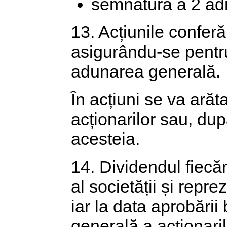
semnătura a 2 adm
13. Acțiunile conferă
asigurându-se pentru 
adunarea generală.
În acțiuni se va ară
acționarilor sau, dup
acesteia.
14. Dividendul fiecăre
al societății și repre
iar la data aprobării
generală a acționaril