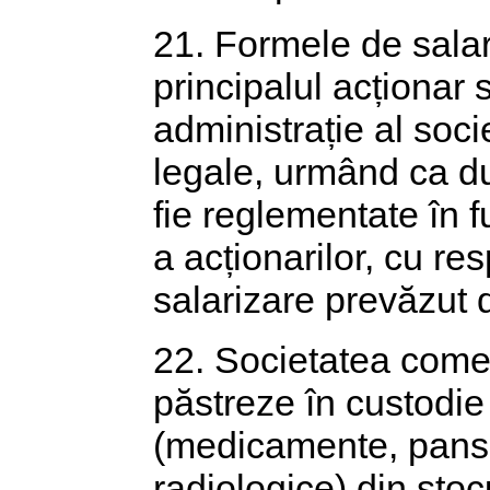
21. Formele de salari
principalul acționar s
administrație al soci
legale, urmând ca dup
fie reglementate în f
a acționarilor, cu re
salarizare prevăzut 
22. Societatea comer
păstreze în custodie
(medicamente, pansam
radiologice) din stoc