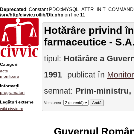
Deprecated
: Constant PDO::MYSQL_ATTR_INIT_COMMAND is 
/srv/http/civvic.ro/lib/Db.php
on line
11
Hotărâre privind în
farmaceutice - S.A
tipul:
Hotărâre a Guvern
Categorii
acte
1991
publicat în
Monitor
monitoare
Informații
semnat:
Prim-ministru,
programatori
Legături externe
Versiunea:
wiki.civvic.ro
Guvernul Român