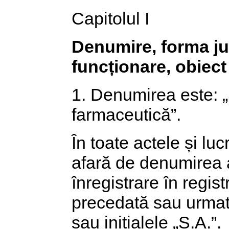
Capitolul I
Denumire, forma jur
funcționare, obiect 
1. Denumirea este: 
farmaceutică”.
În toate actele și lu
afară de denumirea a
înregistrare în regist
precedată sau urmată
sau inițialele „S.A.”.