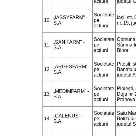
acțiuni
județul G
Societate
„IASSYFARM” -
Iași, str
10.
pe
S.A.
nr. 19, ju
acțiuni
Societate
Comuna
„SANIFARM” -
11.
pe
Sânmarti
S.A.
acțiuni
Bihor
Societate
Pitești, st
„ARGESFARM” -
12.
pe
Banatului
S.A.
acțiuni
județul 
Societate
Ploiești, 
„MEDIMFARM” -
13.
pe
Doja nr. 
S.A.
acțiuni
Prahova
Societate
Satu Mare
„GALENUS” -
14.
pe
Botizului
S.A.
acțiuni
județul 