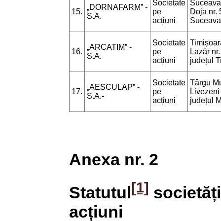
Societate
Suceava,
„DORNAFARM” -
15.
pe
Doja nr. 
S.A.
acțiuni
Suceava
Societate
Timișoara
„ARCATIM” -
16.
pe
Lazăr nr.
S.A.
acțiuni
județul T
Societate
Târgu Mur
„AESCULAP” -
17.
pe
Livezeni 
S.A.-
acțiuni
județul 
Anexa nr. 2
[1]
Statutul
societăț
acțiuni