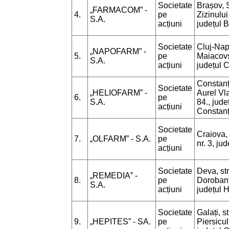
Societate
Brașov, S
„FARMACOM” -
4.
pe
Zizinului
S.A.
acțiuni
județul 
Societate
Cluj-Napo
„NAPOFARM” -
5.
pe
Maiacovs
S.A.
acțiuni
județul C
Constanț
Societate
„HELIOFARM” -
Aurel Vla
6.
pe
S.A.
84., jude
acțiuni
Constan
Societate
Craiova, 
7.
„OLFARM” - S.A.
pe
nr. 3, jud
acțiuni
Societate
Deva, str
„REMEDIA” -
8.
pe
Dorobanți
S.A.
acțiuni
județul 
Societate
Galați, st
9.
„HEPITES” - SA.
pe
Piersiculu