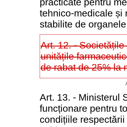
practicate pentru m
tehnico-medicale și m
stabilite de organel
Art. 12. - Societăți
unitățile farmaceutic
de rabat de 25% la
Art. 13. - Ministerul 
funcționare pentru to
condițiile respectării