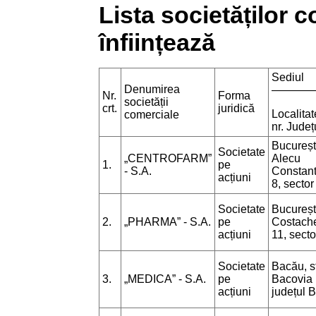
Lista societăților 
înființează
Sediul
Denumirea
———
Nr.
Forma
societății
crt.
juridică
Localitat
comerciale
nr. Județ
București
Societate
„CENTROFARM”
Alecu
1.
pe
- S.A.
Constant
acțiuni
8, sector
Societate
București
2.
„PHARMA” - S.A.
pe
Costache
acțiuni
11, secto
Societate
Bacău, s
3.
„MEDICA” - S.A.
pe
Bacovia n
acțiuni
județul 