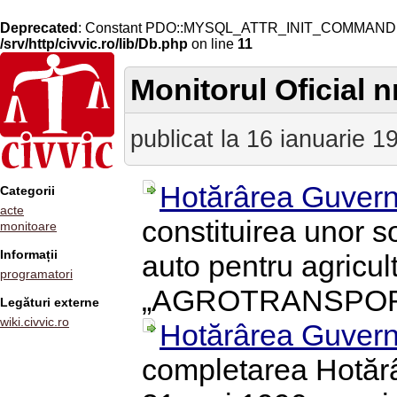
Deprecated
: Constant PDO::MYSQL_ATTR_INIT_COMMAND is 
/srv/http/civvic.ro/lib/Db.php
on line
11
Monitorul Oficial nr
publicat la 16 ianuarie 1
Hotărârea Guvern
Categorii
acte
constituirea unor s
monitoare
Informații
auto pentru agricult
programatori
„AGROTRANSPORT
Legături externe
wiki.civvic.ro
Hotărârea Guvern
completarea Hotărâ